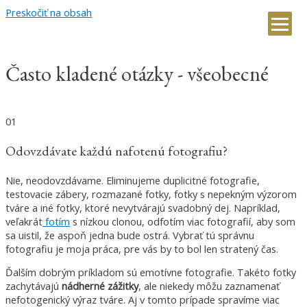
Preskočiť na obsah
Často kladené otázky - všeobecné
01
Odovzdávate každú nafotenú fotografiu?
Nie, neodovzdávame. Eliminujeme duplicitné fotografie,
testovacie zábery, rozmazané fotky, fotky s nepekným výzorom
tváre a iné fotky, ktoré nevytvárajú svadobný dej. Napríklad,
veľakrát
fotím
s nízkou clonou, odfotím viac fotografií, aby som
sa uistil, že aspoň jedna bude ostrá. Vybrať tú správnu
fotografiu je moja práca, pre vás by to bol len stratený čas.
Ďalším dobrým príkladom sú emotívne fotografie. Takéto fotky
zachytávajú
nádherné zážitky
, ale niekedy môžu zaznamenať
nefotogenický výraz tváre. Aj v tomto prípade spravíme viac