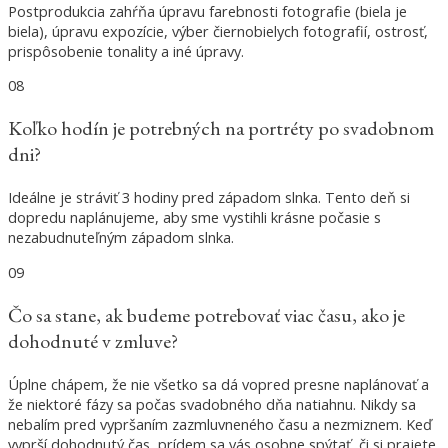
Postprodukcia zahŕňa úpravu farebnosti fotografie (biela je
biela), úpravu expozície, výber čiernobielych fotografií, ostrosť,
prispôsobenie tonality a iné úpravy.
08
Koľko hodín je potrebných na portréty po svadobnom
dni?
Ideálne je stráviť 3 hodiny pred západom slnka. Tento deň si
dopredu naplánujeme, aby sme vystihli krásne počasie s
nezabudnuteľným západom slnka.
09
Čo sa stane, ak budeme potrebovať viac času, ako je
dohodnuté v zmluve?
Úplne chápem, že nie všetko sa dá vopred presne naplánovať a
že niektoré fázy sa počas svadobného dňa natiahnu. Nikdy sa
nebalím pred vypršaním zazmluvneného času a nezmiznem. Keď
vyprší dohodnutý čas, prídem sa vás osobne spýtať, či si prajete,