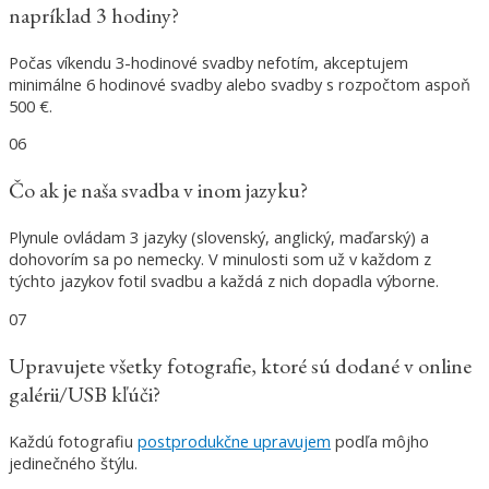
napríklad 3 hodiny?
Počas víkendu 3-hodinové svadby nefotím, akceptujem
minimálne 6 hodinové svadby alebo svadby s rozpočtom aspoň
500 €.
06
Čo ak je naša svadba v inom jazyku?
Plynule ovládam 3 jazyky (slovenský, anglický, maďarský) a
dohovorím sa po nemecky. V minulosti som už v každom z
týchto jazykov fotil svadbu a každá z nich dopadla výborne.
07
Upravujete všetky fotografie, ktoré sú dodané v online
galérii/USB kľúči?
Každú fotografiu
postprodukčne upravujem
podľa môjho
jedinečného štýlu.