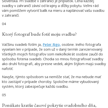
Slovenska. Pri svadbe v zahraničí je príplatok. Cena každej
svadby v zahraničí závisí od krajiny a dĺžky pobytu. Veľmi rád
vám pomôžem vytvoriť balík na mieru a naplánovať vašu svadbu
v zahraničí.
04
Ktorý fotograf bude fotiť moju svadbu?
Väčšinu svadieb fotím ja,
Peter Rigo,
osobne. Iného fotografa
vysielam len v prípade, že som už v daný termín zarezervovaný.
Všetkých mojich fotografov som niekoľkokrát osobne zaučil do
spôsobu fotenia svadieb. Chodia so mnou fotografovať svadby
ako druhí fotografi, aby presne vedeli, akým štýlom majú svadby
nafotiť.
Navyše, týmto spôsobom sa nemôže stať, že ma nebude mať
kto zastúpiť v prípade choroby. Spoločne máme vybudovaný
systém, ktorý zabezpečuje každú svadbu.
05
Ponúkate kratšie časové pokrytie svadobného dňa,