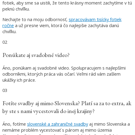
fotiek, aby sme sa uistili, že tento krásny moment zachytíme v tú
peknú chvíľku.
Nechajte to na moju odbornosť,
spracovávam tisícky fotiek
ročne
a už presne viem, ktorá čo najlepšie zachytáva danú
chvíľku.
02
Ponúkate aj svadobné video?
Áno, ponúkam aj svadobné video. Spolupracujem s najlepšími
odborníkmi, ktorých práca vás očarí. Veľmi rád vám zašlem
ukážky ich práce.
03
Fotíte svadby aj mimo Slovenska? Platí sa za to extra, ak
by ste s nami vycestovali do inej krajiny?
Áno, fotíme
slovenské a zahraničné svadby
aj mimo Slovenska a
nemáme problém vycestovať s párom aj mimo územia