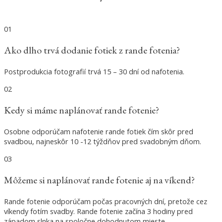
01
Ako dlho trvá dodanie fotiek z rande fotenia?
Postprodukcia fotografií trvá 15 – 30 dní od nafotenia.
02
Kedy si máme naplánovať rande fotenie?
Osobne odporúčam nafotenie rande fotiek čím skôr pred
svadbou, najneskôr 10 -12 týždňov pred svadobným dňom.
03
Môžeme si naplánovať rande fotenie aj na víkend?
Rande fotenie odporúčam počas pracovných dní, pretože cez
víkendy fotím svadby. Rande fotenie začína 3 hodiny pred
západom slnka na spoločne dohodnutom mieste.