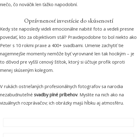
niečo, čo nováčik len ťažko napodobní.
Oprávnenosť investície do skúseností
Kedy ste naposledy videli emocionálne nabité foto a vedeli presne
povedať, kto za objektívom stál? Pravdepodobne to bol niekto ako
Peter s 10 rokmi praxe a 400+ svadbami. Umenie zachytiť tie
najjemnejšie momenty nemôže byť vyrovnané len tak hocikým – je
to dôvod pre vyšší cenový štítok, ktorý si účtuje profik oproti
menej skúseným kolegom.
V rukách ostrieľaných profesionálnych fotografov sa narodia
nezabudnuteľné
svadby plné príbehov
. Myslite na nich ako na
vizuálnych rozprávačov; ich obrázky majú hĺbku aj atmosféru.