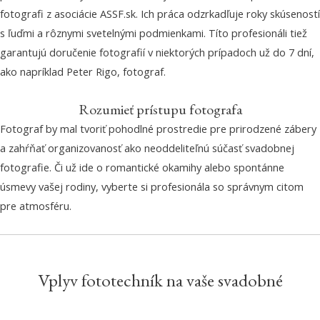
fotografi z asociácie ASSF.sk. Ich práca odzrkadľuje roky skúseností
s ľuďmi a rôznymi svetelnými podmienkami. Títo profesionáli tiež
garantujú doručenie fotografií v niektorých prípadoch už do 7 dní,
ako napríklad Peter Rigo, fotograf.
Rozumieť prístupu fotografa
Fotograf by mal tvoriť pohodlné prostredie pre prirodzené zábery
a zahŕňať organizovanosť ako neoddeliteľnú súčasť svadobnej
fotografie. Či už ide o romantické okamihy alebo spontánne
úsmevy vašej rodiny, vyberte si profesionála so správnym citom
pre atmosféru.
Vplyv fototechník na vaše svadobné