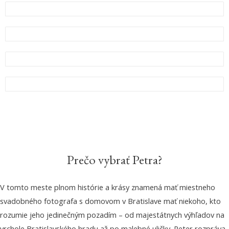
Prečo vybrať Petra?
V tomto meste plnom histórie a krásy znamená mať miestneho
svadobného fotografa s domovom v Bratislave mať niekoho, kto
rozumie jeho jedinečným pozadím – od majestátnych výhľadov na
vrchole Bratislavského hradu až po malebné uličky. Peter rozpráva