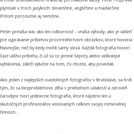
plynnule v troch jazykoch: slovenčine, angličtine a maďarčine.
Pritom porozumie aj nemčine.
Peter prináša viac ako len odbornosť – vnáša výhody, ako je vášeň
pre vyprávanie príbehov prostredníctvom obrázkov, ktoré hovoria
hlasnejšie, než by kedy mohli samy slová. Každá fotografia hovorí
časť vášho príbehu; či už sú to jemné šepoty alebo veľkolepé
vyhlásenia, záleží výlučne na tom, čo chcete, aby povedali.
Ako jeden z najlepších svadobných fotografov v Bratislave, sa hrdí
tým, že sa bezproblémovo zlíha s priebehom udalostí a zároveň
čarodijne tvorí jedinecne fotografie, ktoré nájdete len u
skutočných profesionálov venovaných celkom svojej remeselnej
činnosti…