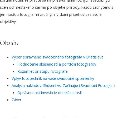
korunu hodní. Pripravte sa na preskúmanie rôznych svadobných
scén od mestského šarmu po objetie prírody, každú zachytenú s
jemnosťou fotografmi zručnými v tkaní príbehov cez svoje
objektívy.
Obsah:
Výber správneho svadobného fotografa v Bratislave
Hodnotenie skúseností a portfólií fotografov
Rozumieť prístupu fotografa
Vplyv fototechník na vaše svadobné spomienky
Analýza nákladov: Skúsení vs. Začínajúci Svadobní Fotografi
Oprávnenosť investície do skúseností
Záver