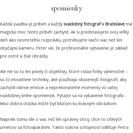
spomienky
Každá svadba je príbeh a každý
svadobný fotograf v Bratislave
má
magickú moc tento príbeh zachytiť. Ak si predstavujete svoj veľký
deň ako nesmrteľnú rozprávku, potrebujete niečo viac než len
obyčajnú kameru. Peter vie, že profesionálne vybavenie je základ
pre ostré a živé obrázky.
Ale nie sú to len pixely či objektívy, ktoré robia fotky výnimočné –
sú to inovatívne techniky, aké používajú skúsenejší
fotografi
, aby
zachytili iskrivé emócie a neprekonateľné momenty vo vašej
svadobnej knihe spomienok. Pýtajte sa na vybavenie fotografa –
lebo dobrá otázka môže byť kľúčom ku krásnym obrázkom.
Napriek tomu ide o viac než len správny stroj; chce to citlivých
umelcov za fotoaparátmi. Takto vzácna schopnosť odlišuje Petra