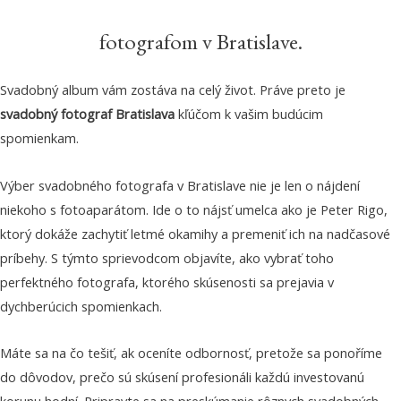
fotografom v Bratislave.
Svadobný album vám zostáva na celý život. Práve preto je
svadobný fotograf Bratislava
kľúčom k vašim budúcim
spomienkam.
Výber svadobného fotografa v Bratislave nie je len o nájdení
niekoho s fotoaparátom. Ide o to nájsť umelca ako je Peter Rigo,
ktorý dokáže zachytiť letmé okamihy a premeniť ich na nadčasové
príbehy. S týmto sprievodcom objavíte, ako vybrať toho
perfektného fotografa, ktorého skúsenosti sa prejavia v
dychberúcich spomienkach.
Máte sa na čo tešiť, ak oceníte odbornosť, pretože sa ponoříme
do dôvodov, prečo sú skúsení profesionáli každú investovanú